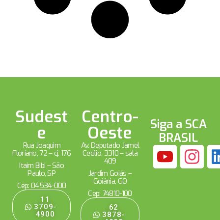
Sudest
Centro-
Siga a SCA
e
Oeste
BRASIL
Rua Joaquim
Av. Deputado Jamel
Floriano, 72 – cj. 176
Cecílio, 3310 – sala
409
Itaim Bibi – São
Paulo, SP
Jardim Goiás –
Goiânia, GO
Cep: 04534-000
Cep: 74810-100
11
3709-
62
4900
3878-